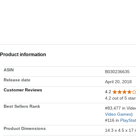
Product information
ASIN
B030236635
Release date
April 20, 2018
Customer Reviews
4.2
4.2 out of 5 star
Best Sellers Rank
#83,477 in Vid
Video Games
)
#116 in
PlaySta
Product Dimensions
14.3 x 4.5 x 17