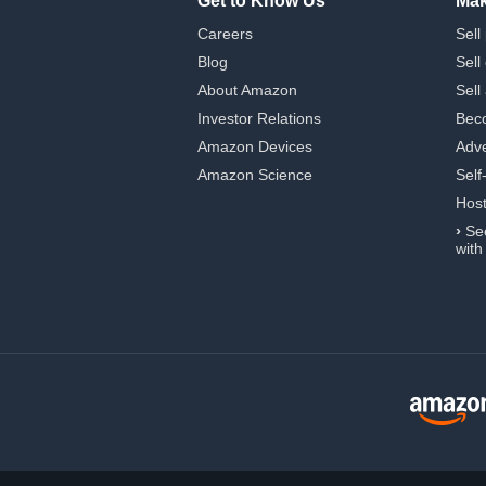
Get to Know Us
Mak
Careers
Sell
Blog
Sell
About Amazon
Sell
Investor Relations
Beco
Amazon Devices
Adve
Amazon Science
Self
Hos
›
Se
with