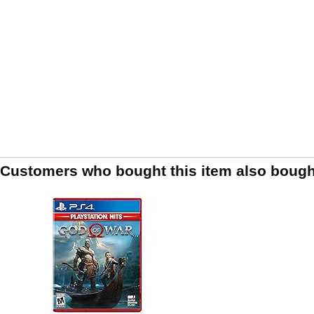
Customers who bought this item also bough