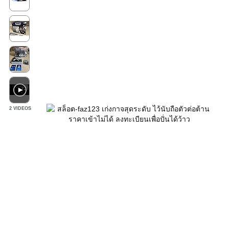
2 VIDEOS