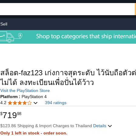
Sell
สล็อต-faz123 เก่งกาจสุดระดับ ไว้นับถือตัว
ไม่ได้ ลงทะเบียนเพื่อปั่นได้ว้าว
Visit the PlayStation Store
Platform :
PlayStation 4
4.2
394 ratings
719
$
98
$123.86 Shipping & Import Charges to Thailand
Details
Only 1 left in stock - order soon.