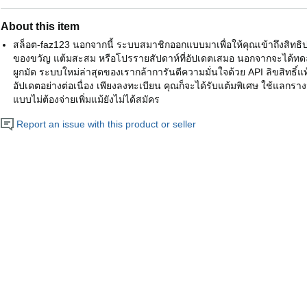
About this item
สล็อต-faz123 นอกจากนี้ ระบบสมาชิกออกแบบมาเพื่อให้คุณเข้าถึงสิทธิปร
ของขวัญ แต้มสะสม หรือโปรรายสัปดาห์ที่อัปเดตเสมอ นอกจากจะได้ทดล
ผูกมัด ระบบใหม่ล่าสุดของเรากล้าการันตีความมั่นใจด้วย API ลิขสิทธิ์แท
อัปเดตอย่างต่อเนื่อง เพียงลงทะเบียน คุณก็จะได้รับแต้มพิเศษ ใช้แลกรางวั
แบบไม่ต้องจ่ายเพิ่มแม้ยังไม่ได้สมัคร
Report an issue with this product or seller