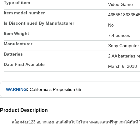
Type of item
Video Game
Item model number
465551863354
Is Discontinued By Manufacturer
No
Item Weight
7.4 ounces
Manufacturer
Sony Computer 
Batteries
2 AA batteries r
Date First Available
March 6, 2018
WARNING
:
California’s Proposition 65
Product Description
สล็อต-faz123 อยากลองก่อนตัดสินใจใช่ไหม ทดลองเล่นฟรีทุกเกมได้ทันที ไม