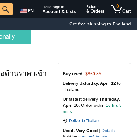
0
Returns
Hello, sign in
EN
& Orders
Cart
Account & Lists
Get free shipping to Thailand
ต่อต้านราคาเข้า
Buy used:
$860.85
Delivery
Saturday, April 12
to
Thailand
Or fastest delivery
Thursday,
April 10
. Order within
16 hrs 8
mins
Deliver to
Thailand
Used: Very Good
|
Details
Sold by
jerseys4thewin