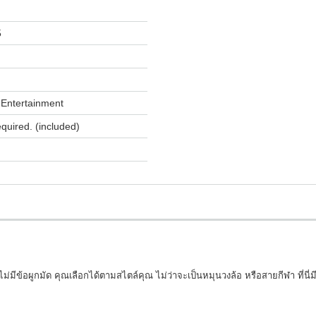
5
Entertainment
equired. (included)
่มีข้อผูกมัด คุณเลือกได้ตามสไตล์คุณ ไม่ว่าจะเป็นหมุนวงล้อ หรือสายกีฬา ที่น